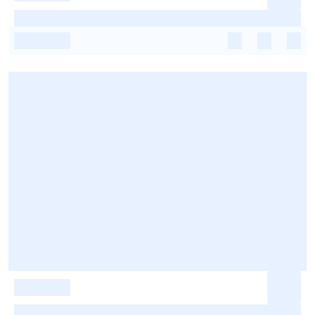
-
-
-
-
-
-
-