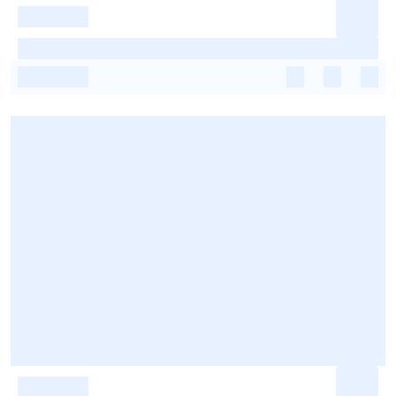
-
-
-
-
-
-
-