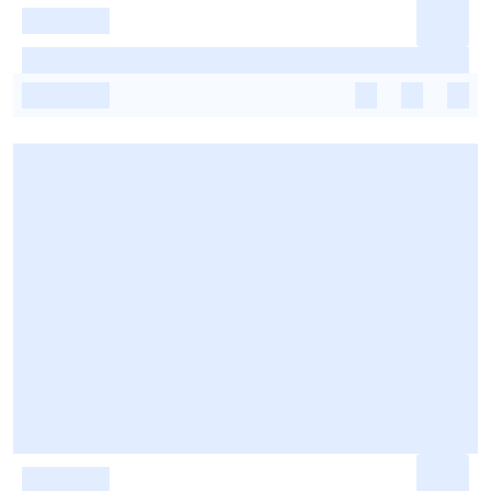
-
-
-
-
-
-
-