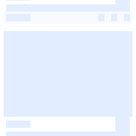
-
-
-
-
-
-
-