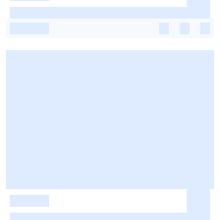
-
-
-
-
-
-
-