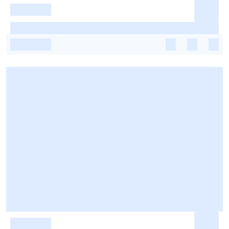
-
-
-
-
-
-
-