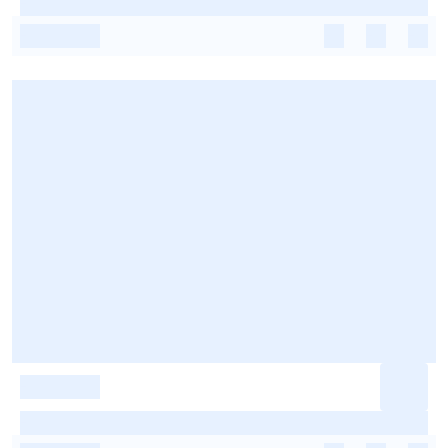
-
-
-
-
-
-
-