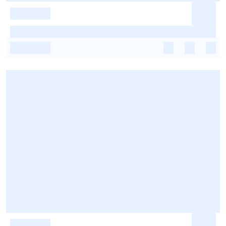
-
-
-
-
-
-
-