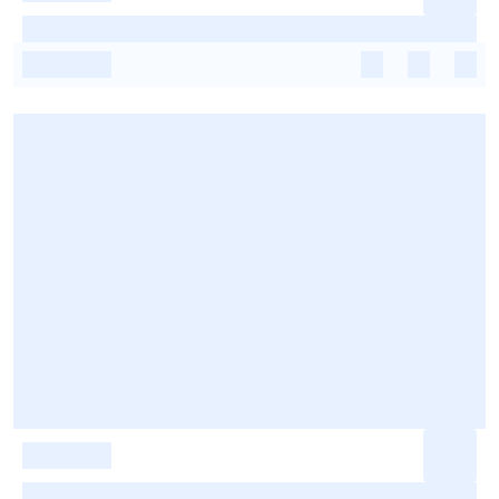
-
-
-
-
-
-
-