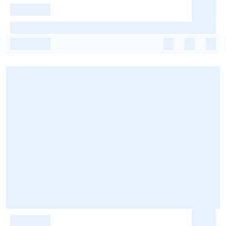
-
-
-
-
-
-
-