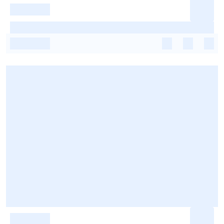
-
-
-
-
-
-
-