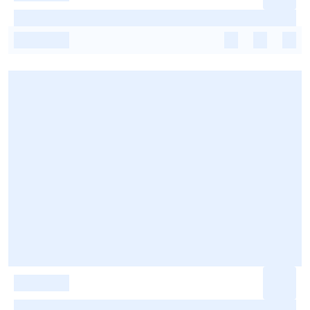
-
-
-
-
-
-
-