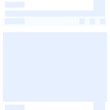
-
-
-
-
-
-
-