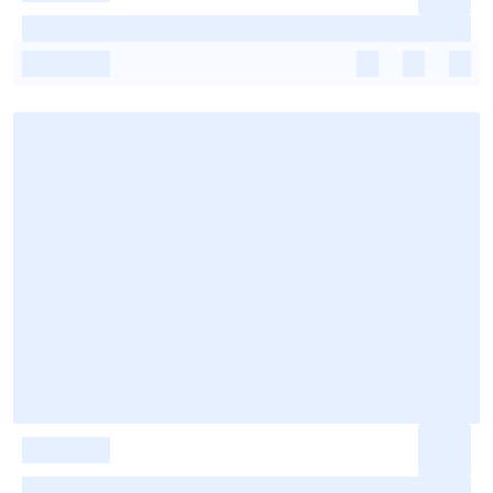
-
-
-
-
-
-
-