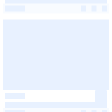
-
-
-
-
-
-
-