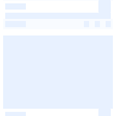
-
-
-
-
-
-
-