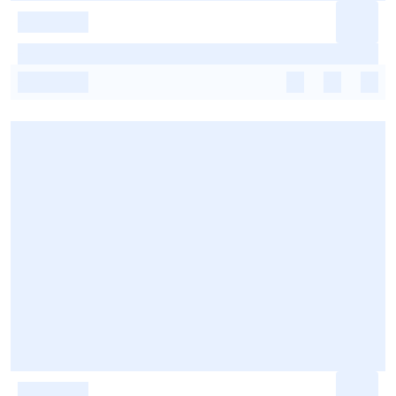
-
-
-
-
-
-
-