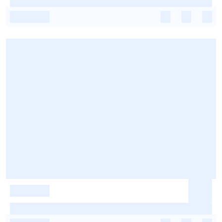
-
-
-
-
-
-
-