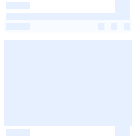
-
-
-
-
-
-
-