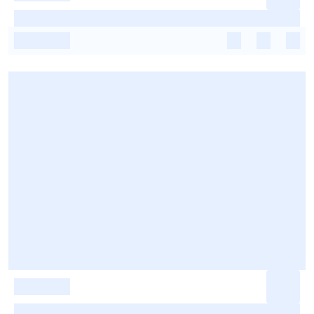
-
-
-
-
-
-
-