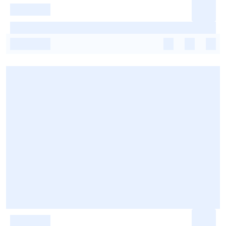
-
-
-
-
-
-
-