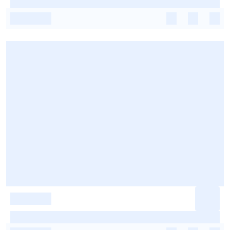
-
-
-
-
-
-
-