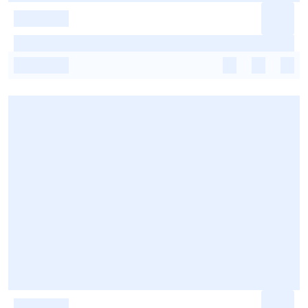
-
-
-
-
-
-
-