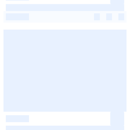
-
-
-
-
-
-
-