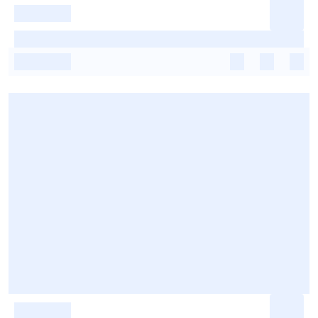
-
-
-
-
-
-
-