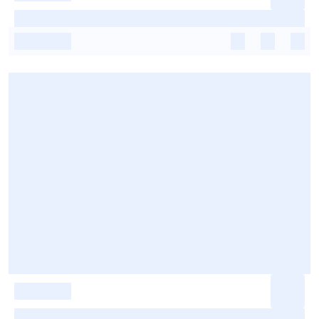
-
-
-
-
-
-
-