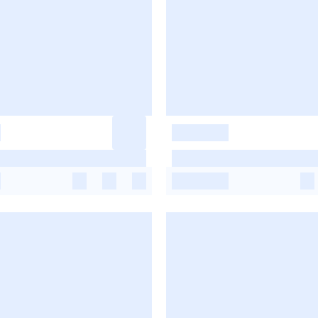
-
-
-
-
-
-
-