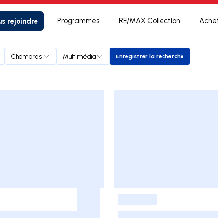
s rejoindre
Programmes
RE/MAX Collection
Ache
Chambres
Multimédia
Enregistrer la recherche
Enregistrer la recherche
-
-