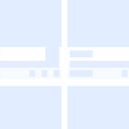
-
-
-
-
-
-
-