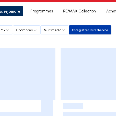
s rejoindre
Programmes
RE/MAX Collection
Ache
Prix
Chambres
Multimédia
Enregistrer la recherche
Enregistrer la re
-
-