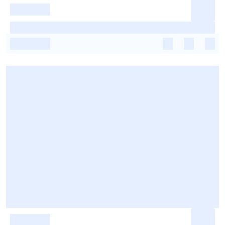
-
-
-
-
-
-
-