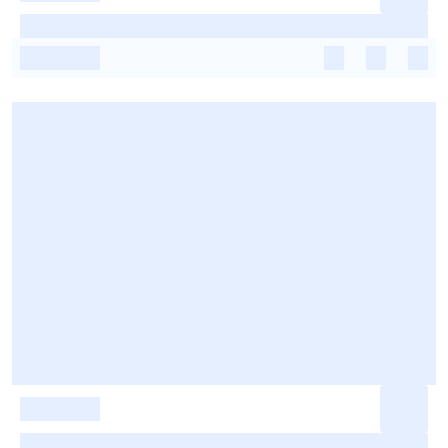
-
-
-
-
-
-
-