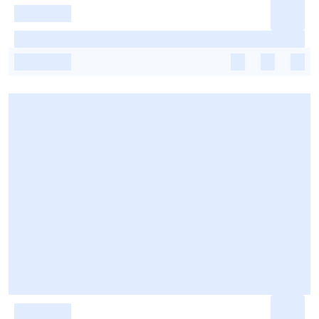
-
-
-
-
-
-
-