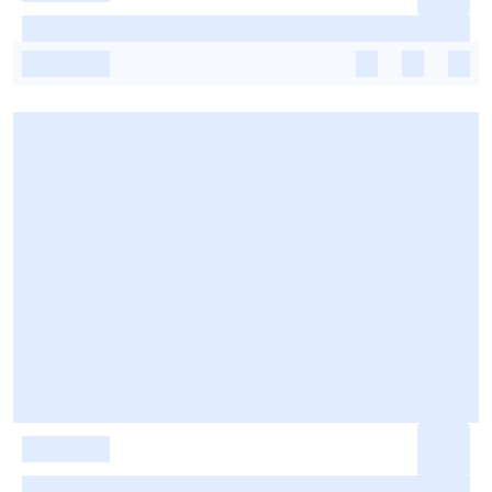
-
-
-
-
-
-
-