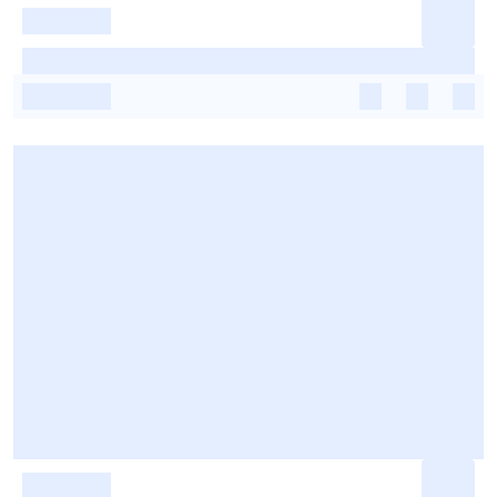
-
-
-
-
-
-
-