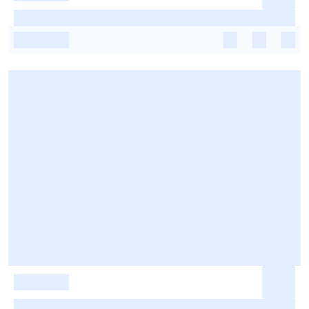
-
-
-
-
-
-
-