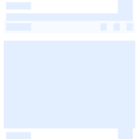
-
-
-
-
-
-
-