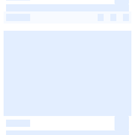
-
-
-
-
-
-
-