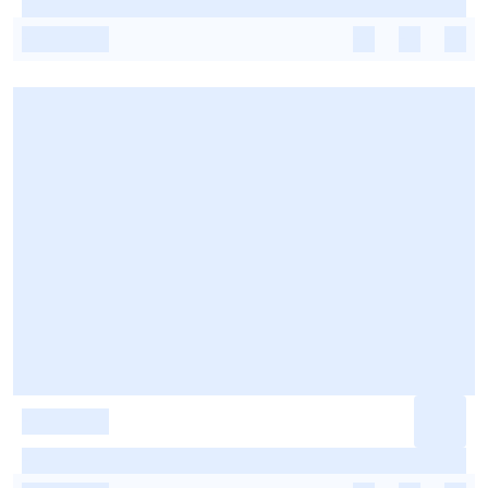
-
-
-
-
-
-
-