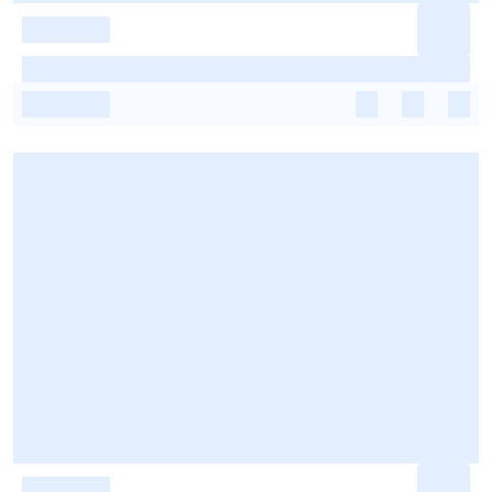
-
-
-
-
-
-
-