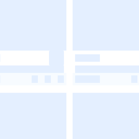
-
-
-
-
-
-
-