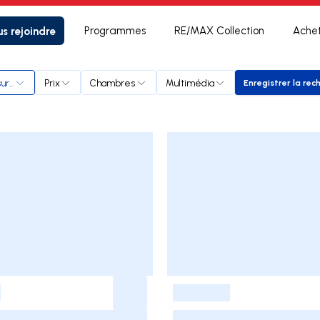
s rejoindre
Programmes
RE/MAX Collection
Ache
ur Loire
Prix
Chambres
Multimédia
Enregistrer la rec
Enregi
-
-