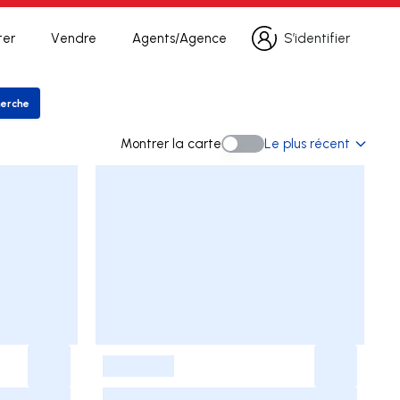
ter
Vendre
Agents/Agence
S’identifier
S’identifier
herche
strer la recherche
Montrer la carte
Le plus récent
Montrer la carte
-
-