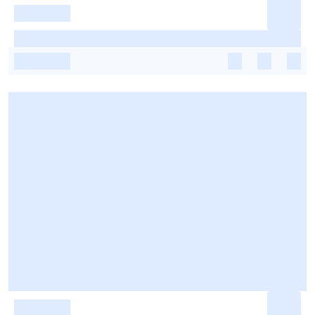
-
-
-
-
-
-
-