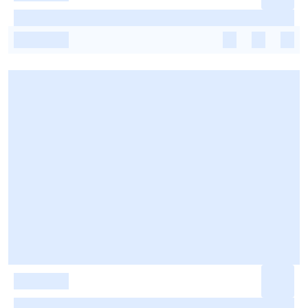
-
-
-
-
-
-
-