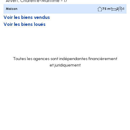
Arvert, Charente-Maritime - 17
Maison
75 m²
2
1
Voir les biens vendus
Voir les biens loués
Toutes les agences sont indépendantes financièrement
et juridiquement