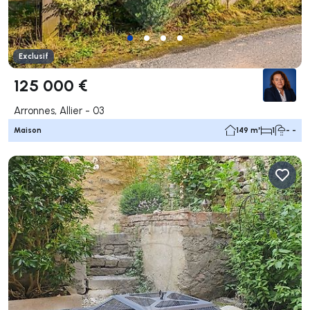
Exclusif
125 000 €
Arronnes, Allier - 03
Maison
149 m²
1
- -