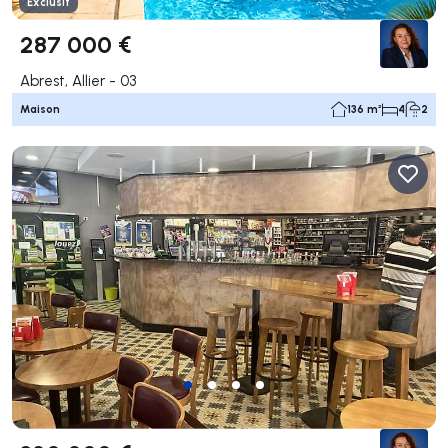
Exclusif
287 000 €
Abrest, Allier - 03
Maison
136 m²
4
2