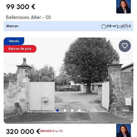
99 300 €
Bellenaves, Allier - 03
Maison
218 m²
3
2
Vendu
Baisse de prix
320 000 €
328 600 €
3%