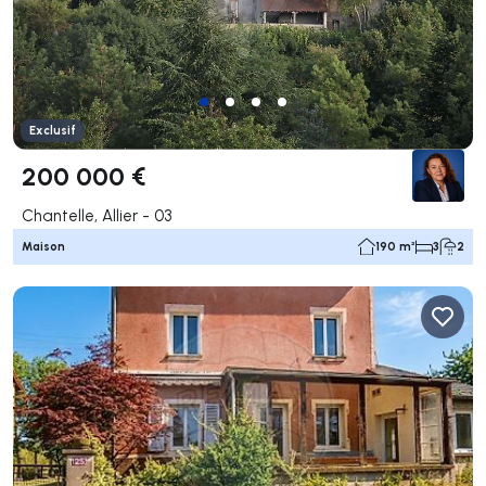
Exclusif
200 000 €
Chantelle, Allier - 03
Maison
190 m²
3
2