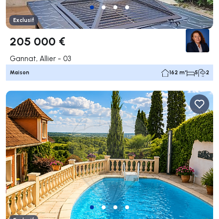
Exclusif
205 000 €
Gannat, Allier - 03
Maison
162 m²
5
2