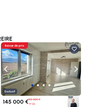
REIRE
Baisse de prix
uer vers la droite
Naviguer vers la gauche
Naviguer vers la dr
Exclusif
155 000 €
145 000 €
6%