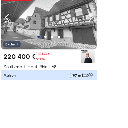
uer vers la droite
Naviguer vers la gauche
Naviguer vers la dr
Exclusif
246 100 €
220 400 €
10%
Soultzmatt, Haut-Rhin - 68
Maison
87 m²
3
1
uer vers la droite