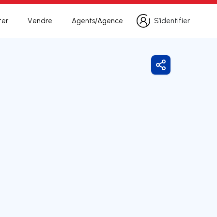
ter
Vendre
Agents/Agence
S’identifier
S’identifier
Partager