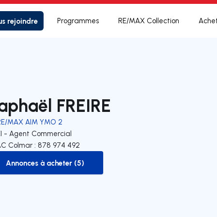
s rejoindre
Programmes
RE/MAX Collection
Ache
aphaël FREIRE
RE/MAX AIM YMO 2
EI - Agent Commercial
C Colmar : 878 974 492
Annonces à acheter (5)
to-buy-listing