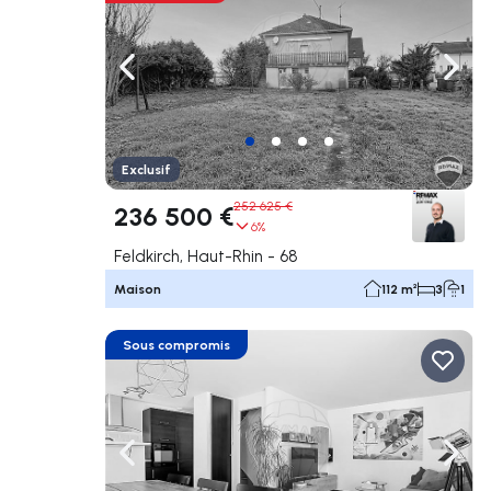
Naviguer vers la gauche
Navig
Exclusif
252 625 €
236 500 €
6%
Feldkirch, Haut-Rhin - 68
Maison
112 m²
3
1
Sous compromis
Naviguer vers la gauche
Navig