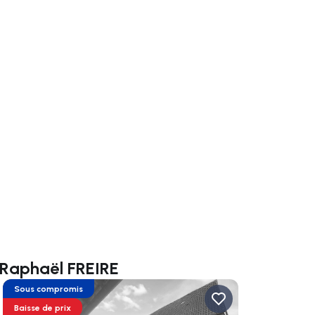
uer vers la droite
 Raphaël FREIRE
Sous compromis
Baisse de prix