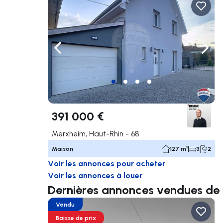
Naviguer vers la gauche
Navig
391 000 €
Merxheim, Haut-Rhin - 68
Maison
127 m²
3
2
Voir les annonces pour acheter
Voir les annonces à louer
Dernières annonces vendues de
Vendu
Baisse de prix