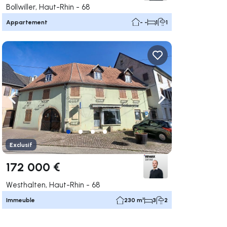
Bollwiller, Haut-Rhin - 68
Appartement
- -
1
1
uer vers la droite
Naviguer vers la gauche
Naviguer vers la dr
Exclusif
172 000 €
Westhalten, Haut-Rhin - 68
Immeuble
230 m²
3
2