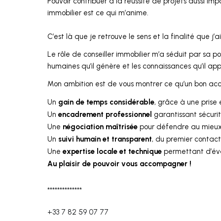
Pouvoir contribuer à la réussite de projets aussi im
immobilier est ce qui m’anime.
C’est là que je retrouve le sens et la finalité que j
Le rôle de conseiller immobilier m’a séduit par sa 
humaines qu’il génère et les connaissances qu’il ap
Mon ambition est de vous montrer ce qu’un bon a
gain de temps considérable
Un
, grâce à une prise
encadrement professionnel
Un
garantissant sécuri
négociation maîtrisée
Une
pour défendre au mieux 
suivi humain et transparent
Un
, du premier contact 
expertise locale et technique
Une
permettant d’éval
Au plaisir de pouvoir vous accompagner !
**************
+33 7 82 59 07 77