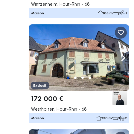
Wintzenheim, Haut-Rhin - 68
Maison
105 m²
3
1
Naviguer vers la gauche
Navig
Exclusif
172 000 €
Westhalten, Haut-Rhin - 68
Maison
230 m²
3
2