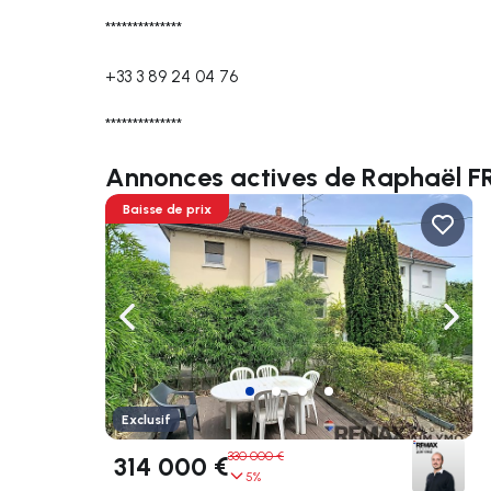
**************
+33 3 89 24 04 76
**************
Annonces actives de Raphaël F
Baisse de prix
Naviguer vers la gauche
Navig
Exclusif
330 000 €
314 000 €
5%