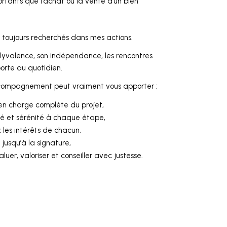
portants que l’achat ou la vente d’un bien
’ai toujours recherchés dans mes actions.
polyvalence, son indépendance, les rencontres
porte au quotidien.
ccompagnement peut vraiment vous apporter :
 en charge complète du projet,
té et sérénité à chaque étape,
les intérêts de chacun,
jusqu’à la signature,
uer, valoriser et conseiller avec justesse.