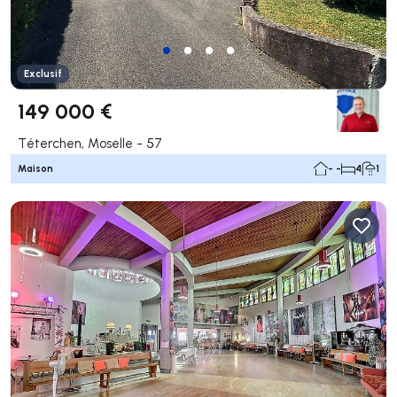
Exclusif
149 000 €
Téterchen, Moselle - 57
Maison
- -
4
1