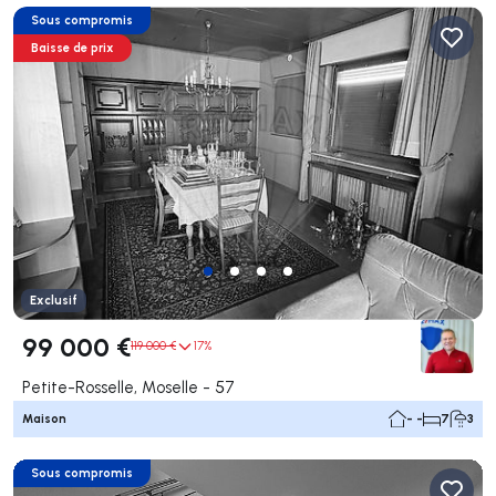
Sous compromis
Baisse de prix
Exclusif
99 000 €
119 000 €
17%
Petite-Rosselle, Moselle - 57
Maison
- -
7
3
Sous compromis