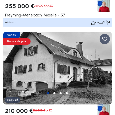
255 000 €
261 000 €
2%
Freyming-Merlebach, Moselle - 57
Maison
- -
2
1
Vendu
Baisse de prix
Exclusif
210 000 €
232 000 €
9%