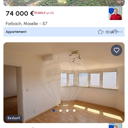
74 000 €
79 000 €
6%
Forbach, Moselle - 57
Appartement
- -
2
- -
Exclusif