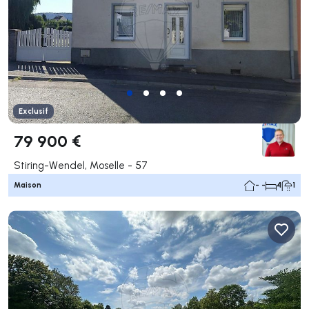
Exclusif
79 900 €
Stiring-Wendel, Moselle - 57
Maison
- -
4
1