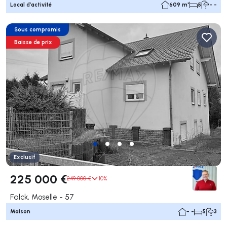
Local d’activité
609 m²
5
- -
Sous compromis
Baisse de prix
Exclusif
225 000 €
249 000 €
10%
Falck, Moselle - 57
Maison
- -
5
3