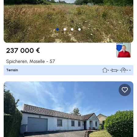
237 000 €
Spicheren, Moselle - 57
Terrain
- -
- -
- -