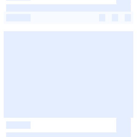
-
-
-
-
-
-
-