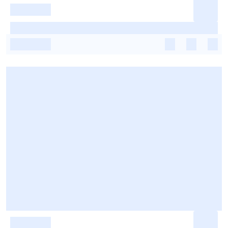
-
-
-
-
-
-
-