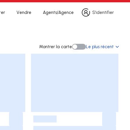
ter
Vendre
Agents/Agence
S’identifier
S’identifier
herche
Montrer la carte
Le plus récent
Montrer la carte
-
-