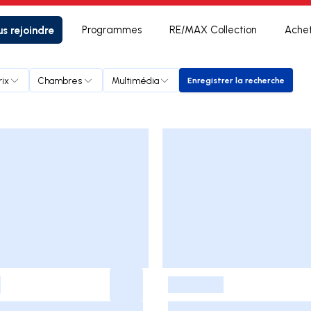
s rejoindre
Programmes
RE/MAX Collection
Ache
rix
Chambres
Multimédia
Enregistrer la recherche
Enregistrer la rec
-
-