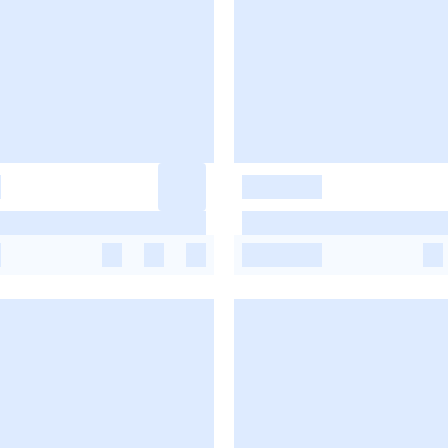
-
-
-
-
-
-
-