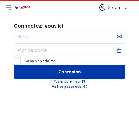
S’identifier
Ouvrir le menu principal
Logo
Aller à la page d’accueil
S’identifier
Connectez-vous ici
Se souvenir de moi
Connexion
form.contact-submit-btn
Pas encore inscrit?
Mot de passe oublié?