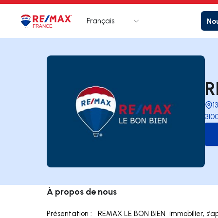
Français
Nou
Logo
Aller à la page d’accueil
R
1
310
À propos de nous
Présentation : REMAX LE BON BIEN immobilier, s’ap