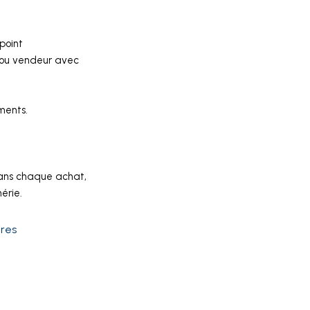
point
 ou vendeur avec
ments.
dans chaque achat,
érie.
ires