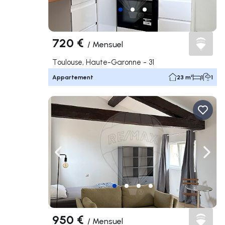
720 €
/
Mensuel
Toulouse, Haute-Garonne - 31
Appartement
23 m²
1
1
Naviguer vers la gauche
Navig
950 €
/
Mensuel