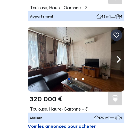
Toulouse, Haute-Garonne - 31
Appartement
42 m²
1
1
Naviguer vers la gauche
Navig
320 000 €
Toulouse, Haute-Garonne - 31
Maison
170 m²
2
1
Voir les annonces pour acheter