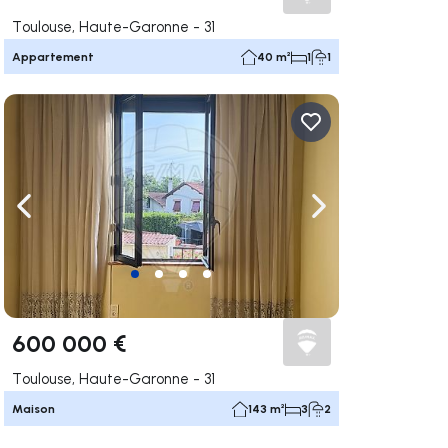
Toulouse, Haute-Garonne - 31
Appartement
40 m²
1
1
uer vers la droite
Naviguer vers la gauche
Naviguer vers la dr
600 000 €
Toulouse, Haute-Garonne - 31
Maison
143 m²
3
2