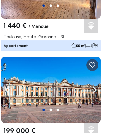
1 440 €
/
Mensuel
Toulouse, Haute-Garonne - 31
Appartement
55 m²
2
1
uer vers la droite
Naviguer vers la gauche
Naviguer vers la dr
199 000 €