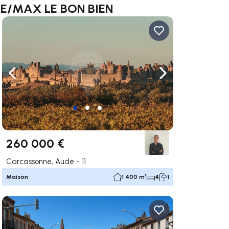
 RE/MAX LE BON BIEN
uer vers la droite
Naviguer vers la gauche
Naviguer vers la dr
260 000 €
Carcassonne, Aude - 11
Maison
1 400 m²
4
1