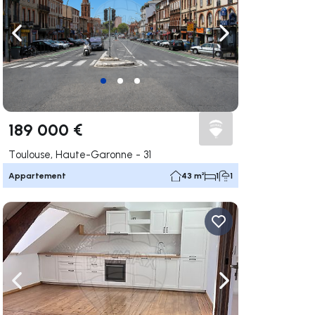
uer vers la droite
Naviguer vers la gauche
Naviguer vers la dr
189 000 €
Toulouse, Haute-Garonne - 31
Appartement
43 m²
1
1
uer vers la droite
Naviguer vers la gauche
Naviguer vers la dr