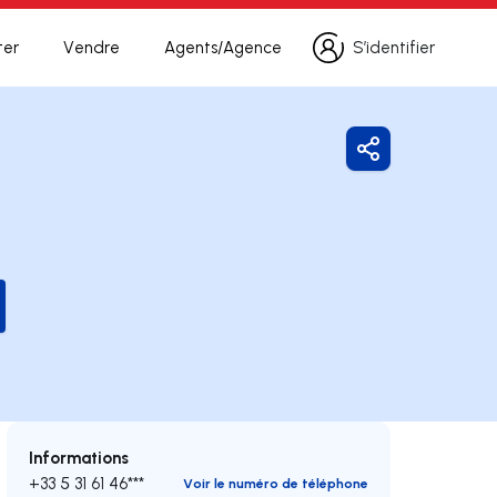
ter
Vendre
Agents/Agence
S’identifier
S’identifier
Partager
Informations
+33 5 31 61 46***
Voir le numéro de téléphone