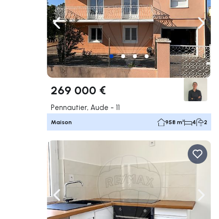
Naviguer vers la gauche
Navig
269 000 €
Pennautier, Aude - 11
Maison
958 m²
4
2
Naviguer vers la gauche
Navig