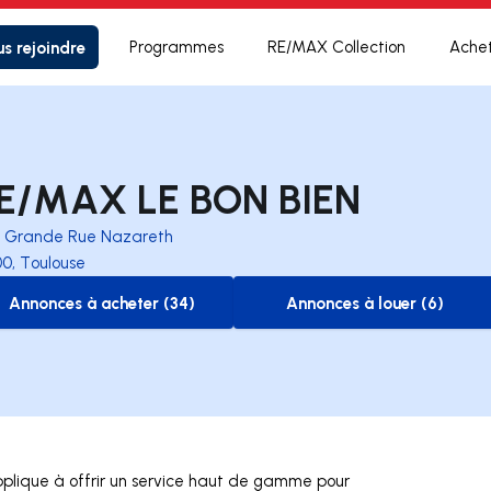
s rejoindre
Programmes
RE/MAX Collection
Ache
E/MAX LE BON BIEN
3 Grande Rue Nazareth
00, Toulouse
Annonces à acheter (34)
Annonces à louer (6)
to-buy-listing
to-rent-listing
plique à offrir un service haut de gamme pour