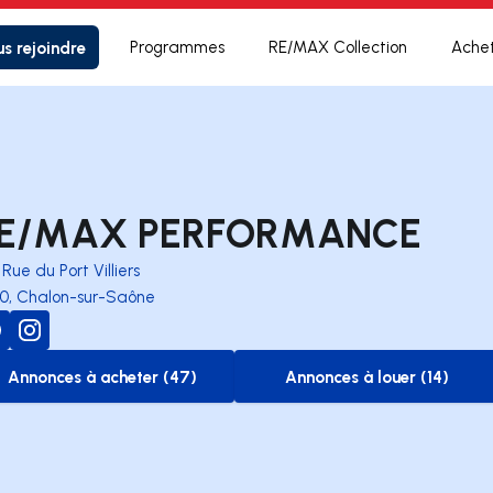
s rejoindre
Programmes
RE/MAX Collection
Ache
E/MAX PERFORMANCE
 Rue du Port Villiers
00, Chalon-sur-Saône
Annonces à acheter (47)
Annonces à louer (14)
to-buy-listing
to-rent-listing