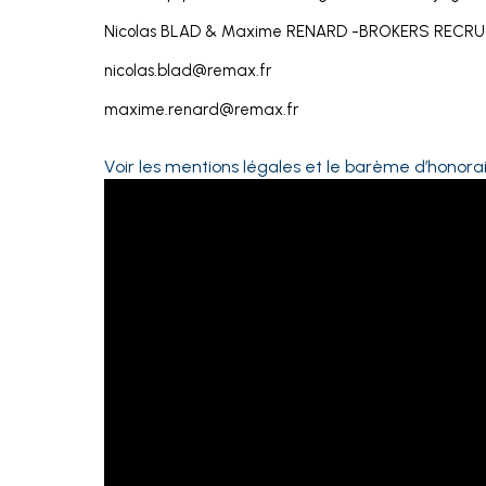
Nicolas BLAD & Maxime RENARD -BROKERS RECR
nicolas.blad@remax.fr
maxime.renard@remax.fr
Voir les mentions légales et le barème d’honora