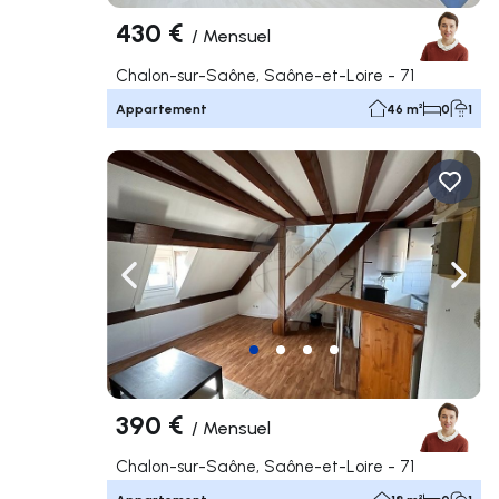
430 €
/
Mensuel
Chalon-sur-Saône, Saône-et-Loire - 71
Appartement
46 m²
0
1
Naviguer vers la gauche
Navig
390 €
/
Mensuel
Chalon-sur-Saône, Saône-et-Loire - 71