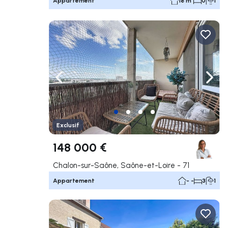
Appartement
18 m²
0
1
Naviguer vers la gauche
Navig
Exclusif
148 000 €
Chalon-sur-Saône, Saône-et-Loire - 71
Appartement
- -
3
1