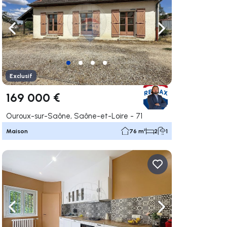
uer vers la droite
Naviguer vers la gauche
Naviguer vers la dr
Exclusif
169 000 €
Ouroux-sur-Saône, Saône-et-Loire - 71
Maison
76 m²
2
1
uer vers la droite
Naviguer vers la gauche
Naviguer vers la dr