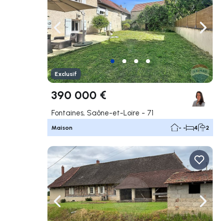
Naviguer vers la gauche
Navig
Exclusif
390 000 €
Fontaines, Saône-et-Loire - 71
Maison
- -
4
2
Naviguer vers la gauche
Navig