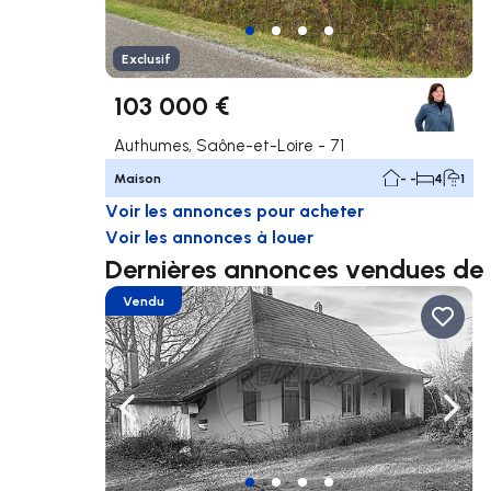
Exclusif
103 000 €
Authumes, Saône-et-Loire - 71
Maison
- -
4
1
Voir les annonces pour acheter
Voir les annonces à louer
Dernières annonces vendues 
Vendu
Naviguer vers la gauche
Navig