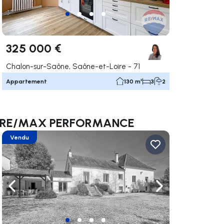
325 000 €
Chalon-sur-Saône, Saône-et-Loire - 71
Appartement
130 m²
3
2
de RE/MAX PERFORMANCE
Vendu
uer vers la droite
Naviguer vers la gauche
Naviguer vers la dr