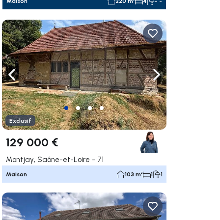
Maison
220 m²
4
- -
uer vers la droite
Naviguer vers la gauche
Naviguer vers la dr
Exclusif
129 000 €
Montjay, Saône-et-Loire - 71
Maison
103 m²
1
1