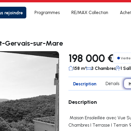
s rejoindre
Programmes
RE/MAX Collection
Ache
nt-Gervais-sur-Mare
198 000 €
Vente
158 m²
3 Chambres
1 Sal
Description
Détails
Description
Maison Ensoleillée avec Vue Su
Chambres I Terrasse I Terrain