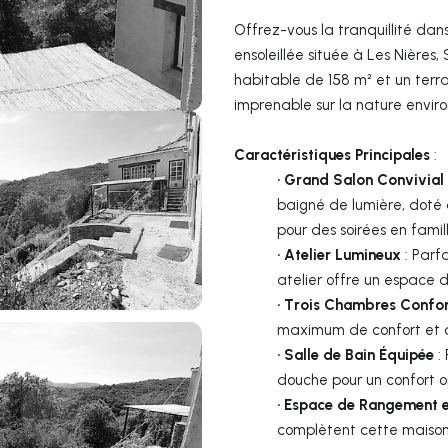
Offrez-vous la tranquillité da
ensoleillée située à Les Nières
habitable de 158 m² et un terra
imprenable sur la nature envir
Caractéristiques Principales
:
· Grand Salon Convivial
baigné de lumière, doté 
pour des soirées en famil
· Atelier Lumineux
: Parfa
atelier offre un espace de
· Trois Chambres Confo
maximum de confort et de 
· Salle de Bain Équipée
: 
douche pour un confort o
· Espace de Rangement 
complètent cette maison,