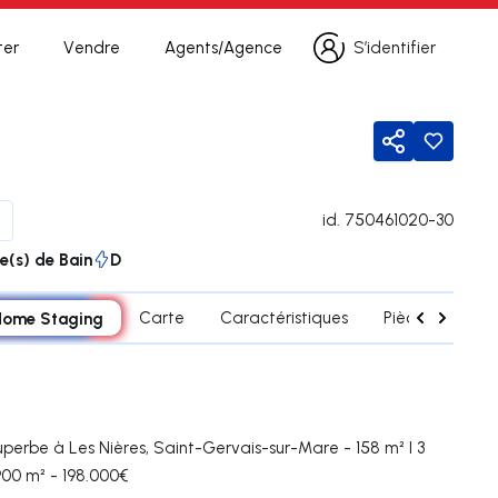
ter
Vendre
Agents/Agence
S’identifier
S’identifier
Partager
id.
750461020-30
le(s) de Bain
D
Home Staging
Carte
Caractéristiques
Pièces
Con
perbe à Les Nières, Saint-Gervais-sur-Mare - 158 m² I 3
 900 m² - 198.000€