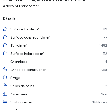
projet alliant charme, espace et cadre de vie paisible.
À découvrir sans tarder !
Détails
Surface totale m²
112
Surface constructible m²
- -
Terrain m²
1 482
Surface habitable m²
112
Chambres
4
Année de construction
1968
Étage
- -
Salles de bains
2
Ascenseur
Non
Stationnement
3+ Places