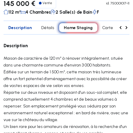
145 000 €
Vente
id.
750001017-11
112 m²
4 Chambres
2 Salle(s) de Bain
F
Description
Home Staging
Détails
Carte
Carac
Description
Maison de caractère de 120 m² à rénover intégralement, située
dans une charmante commune d'environ 3 000 habitants.
Édifiée sur un terrain de 1 500 m², cette maison très lumineuse
offre un fort potentiel d'aménagement avec la possibilité de créer
de vastes espaces de vie selon vos envies.
Répartie sur deux niveaux et disposant d'un sous-sol complet, elle
comprend actuellement 4 chambres et de beaux volumes à
repenser. Son emplacement privilégié vous séduira par son
environnement naturel exceptionnel : en bord de rivière, avec une
vue sur le château du village.
Un bien rare pour les amateurs de rénovation, à la recherche d'un