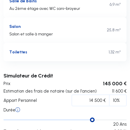
Salle de Bains
6,9 m²
Au 2ème étage avec WC sani-broyeur
Salon
25,8 m²
Salon et salle à manger
Toilettes
1,32 m²
Soumettre
Simulateur de Crédit
145 000 €
Prix
Estimation des frais de notaire (sur de l’ancien)
11 600
€
Apport Personnel
Durée
20
Ans