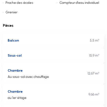
•
Proche des écoles
•
Compteur d'eau individuel
•
Grenier
Pièces
Balcon
5,5 m²
Sous-sol
15,9 m²
Chambre
12,67 m²
Au sous-sol avec chauffage
Chambre
9,66 m²
au 1er étage