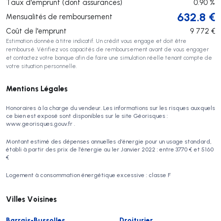
Taux d'emprunt (dont assurances)
0.90
%
632.8
€
Mensualités de remboursement
Coût de l'emprunt
9 772
€
Estimation donnée à titre indicatif. Un crédit vous engage et doit être
remboursé. Vérifiez vos capacités de remboursement avant de vous engager
et contactez votre banque afin de faire une simulation réelle tenant compte de
votre situation personnelle.
Mentions Légales
Honoraires à la charge du vendeur. Les informations sur les risques auxquels
ce bien est exposé sont disponibles sur le site Géorisques :
www.georisques.gouv.fr .
Montant estimé des dépenses annuelles d’énergie pour un usage standard,
établi à partir des prix de l’énergie au 1er Janvier 2022 : entre 3770 € et 5160
€
Logement à consommation énergétique excessive : classe F
Villes Voisines
Barrais-Bussolles
Droiturier