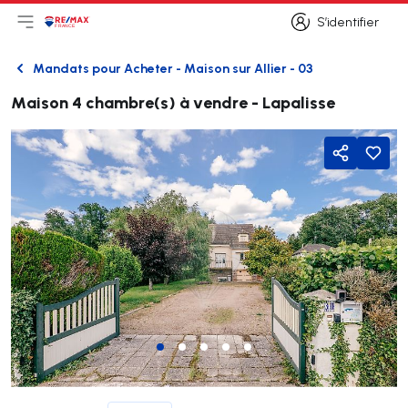
S’identifier
Ouvrir le menu principal
Logo
Aller à la page d’accueil
S’identifier
Mandats pour Acheter - Maison sur Allier - 03
Retour
Maison 4 chambre(s) à vendre - Lapalisse
Partager