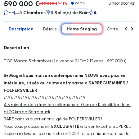
590 000 €
607 000 €
3%
Vente
id.
750431004-121
- -
5 Chambres
3 Salle(s) de Bain
A
Description
Home Staging
Détails
Carte
Carac
Description
TOP Maison 5 chambre(s) à vendre 240m2 12 ares - 590 000 €
Magnifique maison contemporaine NEUVE avec piscine
🏡
intérieure, située au calme en impasse à SARREGUEMINES /
FOLPERSVILLER
########################
À 5 minutes de la frontière allemande, 10 km de Kleinblitterstdorf
et 20 km de Sarrebrück
RARE dans la quartier priviligé de FOLPERSVILLER !
EXCLUSIVITÉ
Nous vous proposons en
à la vente cette SUPERBE
maison individuelle construite en 2023, reliée uniquement par le