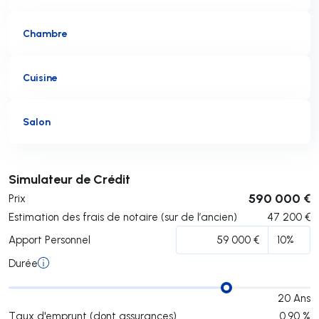
Chambre
Cuisine
Salon
Soumettre
Simulateur de Crédit
590 000 €
Prix
Estimation des frais de notaire (sur de l’ancien)
47 200
€
Apport Personnel
Durée
20
Ans
Taux d'emprunt (dont assurances)
0.90
%