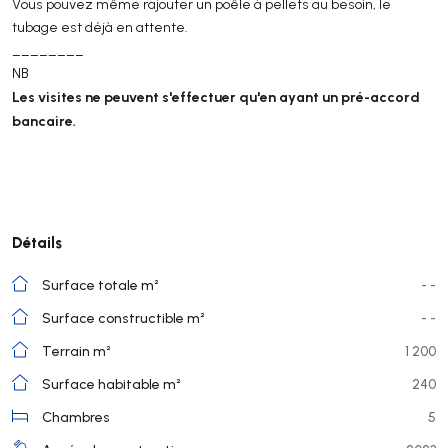
Vous pouvez même rajouter un poêle à pellets au besoin, le
tubage est déjà en attente.
________
NB
Les visites ne peuvent s'effectuer qu'en ayant un pré-accord
bancaire.
Détails
Surface totale m²
- -
Surface constructible m²
- -
Terrain m²
1 200
Surface habitable m²
240
Chambres
5