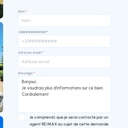
Nom
*
+33#########
*
Adresse email
*
Message
*
Je comprends que je serai contacté par un
agent RE/MAX au sujet de cette demande