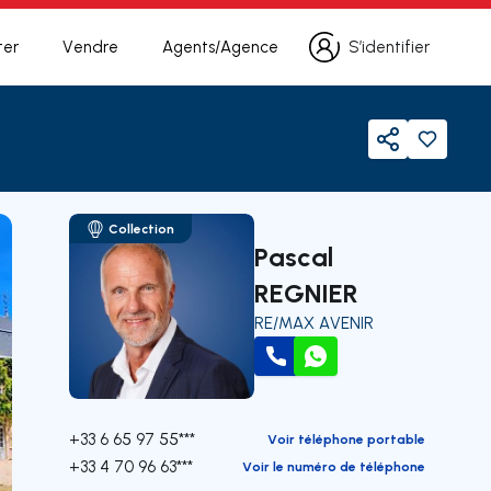
ter
Vendre
Agents/Agence
S’identifier
S’identifier
Partager
Collection
Pascal
REGNIER
RE/MAX AVENIR
Appeler
WhatsApp
+33 6 65 97 55***
Voir téléphone portable
+33 4 70 96 63***
Voir le numéro de téléphone