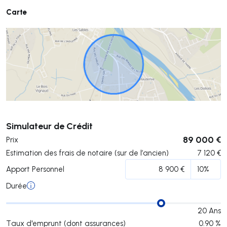
Carte
Soumettre
Simulateur de Crédit
89 000 €
Prix
Estimation des frais de notaire (sur de l’ancien)
7 120
€
Apport Personnel
Durée
20
Ans
Taux d'emprunt (dont assurances)
0.90
%