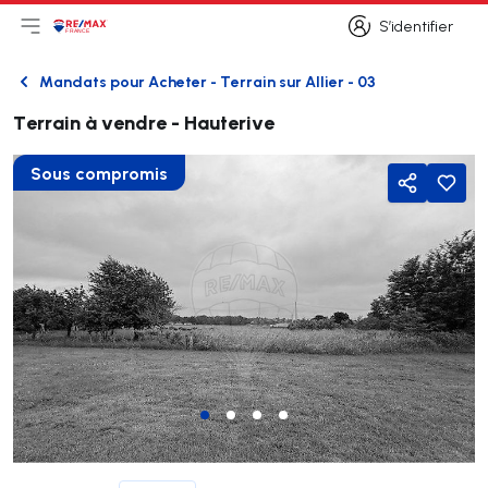
S’identifier
Ouvrir le menu principal
Logo
Aller à la page d’accueil
S’identifier
Mandats pour Acheter - Terrain sur Allier - 03
Retour
Terrain à vendre - Hauterive
Sous compromis
Partager