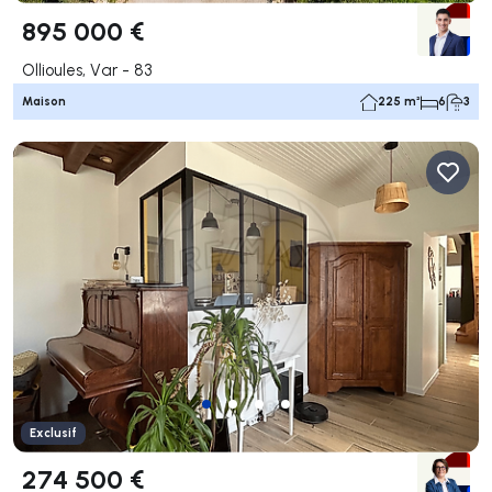
895 000 €
Ollioules, Var - 83
Maison
225 m²
6
3
Exclusif
274 500 €