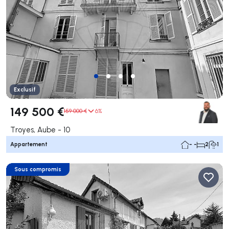
Exclusif
149 500 €
159 000 €
6%
Troyes, Aube - 10
Appartement
- -
2
1
Sous compromis