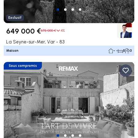
Exclusif
649 000 €
675 000 €
4%
La Seyne-sur-Mer, Var - 83
Maison
- -
5
3
Sous compromis