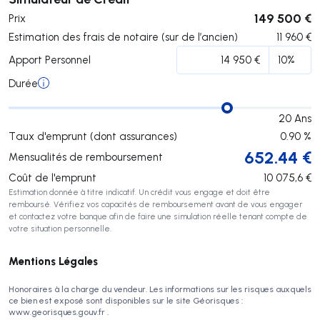
149 500 €
Prix
Estimation des frais de notaire (sur de l’ancien)
11 960
€
Apport Personnel
Durée
20
Ans
Taux d'emprunt (dont assurances)
0.90
%
652.44
€
Mensualités de remboursement
Coût de l'emprunt
10 075,6
€
Estimation donnée à titre indicatif. Un crédit vous engage et doit être
remboursé. Vérifiez vos capacités de remboursement avant de vous engager
et contactez votre banque afin de faire une simulation réelle tenant compte de
votre situation personnelle.
Mentions Légales
Honoraires à la charge du vendeur. Les informations sur les risques auxquels
ce bien est exposé sont disponibles sur le site Géorisques :
www.georisques.gouv.fr .