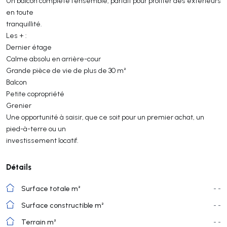
Un balcon complète l’ensemble, parfait pour profiter des extérieurs
en toute
tranquillité.
Les + :
Dernier étage
Calme absolu en arrière-cour
Grande pièce de vie de plus de 30 m²
Balcon
Petite copropriété
Grenier
Une opportunité à saisir, que ce soit pour un premier achat, un
pied-à-terre ou un
investissement locatif.
Détails
Surface totale m²
- -
Surface constructible m²
- -
Terrain m²
- -