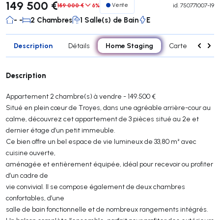
149 500 €
159 000 €
6%
Vente
id.
750771007-19
- -
2 Chambres
1 Salle(s) de Bain
E
Description
Home Staging
Détails
Carte
Carac
Description
Appartement 2 chambre(s) à vendre - 149.500 €
Situé en plein cœur de Troyes, dans une agréable arrière-cour au
calme, découvrez cet appartement de 3 pièces situé au 2e et
dernier étage d’un petit immeuble.
Ce bien offre un bel espace de vie lumineux de 33,80 m² avec
cuisine ouverte,
aménagée et entièrement équipée, idéal pour recevoir ou profiter
d’un cadre de
vie convivial. Il se compose également de deux chambres
confortables, d’une
salle de bain fonctionnelle et de nombreux rangements intégrés.