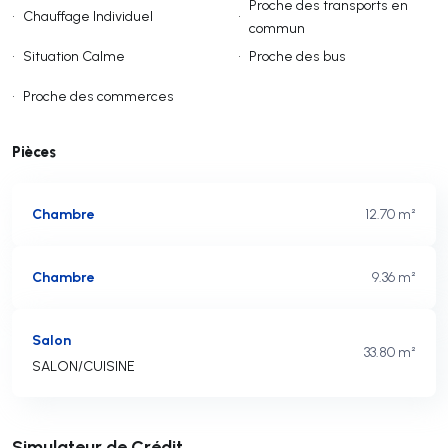
Proche des transports en
•
Chauffage Individuel
•
commun
•
Situation Calme
•
Proche des bus
•
Proche des commerces
Pièces
Chambre
12.70 m²
Chambre
9.36 m²
Salon
33.80 m²
SALON/CUISINE
Soumettre
Simulateur de Crédit