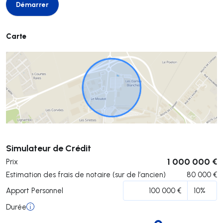
Démarrer
Démarrer
Carte
Soumettre
Simulateur de Crédit
1 000 000 €
Prix
Estimation des frais de notaire (sur de l’ancien)
80 000
€
Apport Personnel
Durée