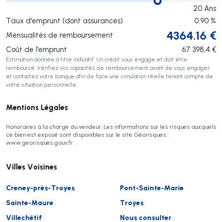
20
Ans
Taux d'emprunt (dont assurances)
0.90
%
4364.16
€
Mensualités de remboursement
Coût de l'emprunt
67 398,4
€
Estimation donnée à titre indicatif. Un crédit vous engage et doit être
remboursé. Vérifiez vos capacités de remboursement avant de vous engager
et contactez votre banque afin de faire une simulation réelle tenant compte de
votre situation personnelle.
Mentions Légales
Honoraires à la charge du vendeur. Les informations sur les risques auxquels
ce bien est exposé sont disponibles sur le site Géorisques :
www.georisques.gouv.fr .
Villes Voisines
Creney-près-Troyes
Pont-Sainte-Marie
Sainte-Maure
Troyes
Villechétif
Nous consulter