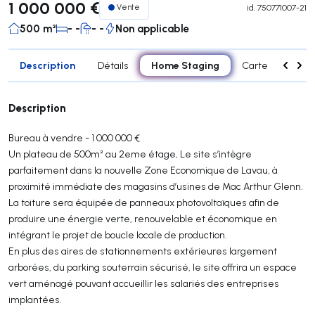
1 000 000 €
Vente
id.
750771007-21
500 m²
- -
- -
Non applicable
Description
Home Staging
Détails
Carte
Conta
Description
Bureau à vendre - 1 000 000 €
Un plateau de 500m² au 2eme étage, Le site s’intègre
parfaitement dans la nouvelle Zone Economique de Lavau, à
proximité immédiate des magasins d’usines de Mac Arthur Glenn.
La toiture sera équipée de panneaux photovoltaïques afin de
produire une énergie verte, renouvelable et économique en
intégrant le projet de boucle locale de production.
En plus des aires de stationnements extérieures largement
arborées, du parking souterrain sécurisé, le site offrira un espace
vert aménagé pouvant accueillir les salariés des entreprises
implantées.