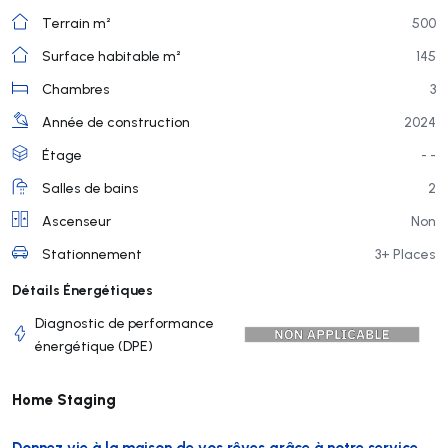
Terrain m²
500
Surface habitable m²
145
Chambres
3
Année de construction
2024
Étage
- -
Salles de bains
2
Ascenseur
Non
Stationnement
3+ Places
Détails Énergétiques
Diagnostic de performance
énergétique (DPE)
Home Staging
Donnez vie à la maison de vos rêves grâce à notre service