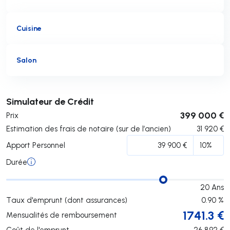
Cuisine
Salon
Soumettre
Simulateur de Crédit
399 000 €
Prix
Estimation des frais de notaire (sur de l’ancien)
31 920
€
Apport Personnel
Durée
20
Ans
Taux d'emprunt (dont assurances)
0.90
%
1741.3
€
Mensualités de remboursement
Coût de l'emprunt
26 892
€