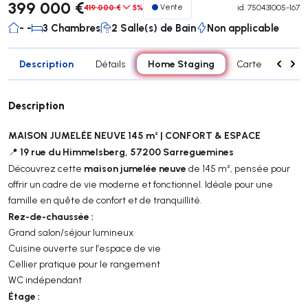
399 000 €
419 000 €
5%
Vente
id.
750431005-167
- -
3 Chambres
2 Salle(s) de Bain
Non applicable
Description
Home Staging
Détails
Carte
Carac
Description
MAISON JUMELÉE NEUVE 145 m² | CONFORT & ESPACE
19 rue du Himmelsberg, 57200 Sarreguemines
📍
maison jumelée neuve
Découvrez cette
de 145 m², pensée pour
offrir un cadre de vie moderne et fonctionnel. Idéale pour une
famille en quête de confort et de tranquillité.
Rez-de-chaussée :
Grand salon/séjour lumineux
Cuisine ouverte sur l’espace de vie
Cellier pratique pour le rangement
WC indépendant
Étage :