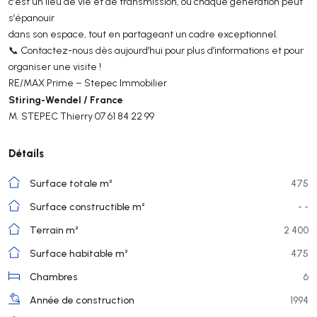
c’est un lieu de vie et de transmission, où chaque génération peut
s’épanouir
dans son espace, tout en partageant un cadre exceptionnel.
📞 Contactez-nous dès aujourd’hui pour plus d’informations et pour
organiser une visite !
RE/MAX Prime – Stepec Immobilier
Stiring-Wendel / France
M. STEPEC Thierry 07 61 84 22 99
Détails
Surface totale m²
475
Surface constructible m²
- -
Terrain m²
2 400
Surface habitable m²
475
Chambres
6
Année de construction
1994