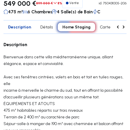
549 000 €
599 000 €
8%
Vente
id.
750431005-206
475 m²
6 Chambres
4 Salle(s) de Bain
C
Description
Home Staging
Détails
Carte
Carac
Description
Bienvenue dans cette villa méditerranéenne unique, alliant
élégance, espace et convivialité.
Avec ses fenêtres cintrées, volets en bois et toit en tuiles rouges,
elle
incarne à merveille le charme du sud, tout en offrant la possibilité
d’accueillir plusieurs générations sous un même toit.
ÉQUIPEMENTS ET ATOUTS
475 m² habitables répartis sur trois niveaux
Terrain de 2 400 m² au caractère de parc
Séjour-salle à manger de 190 m² avec cheminée et balcon offrant