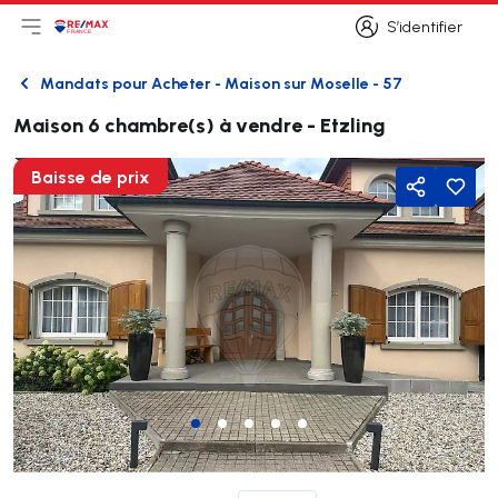
S’identifier
Ouvrir le menu principal
Logo
Aller à la page d’accueil
S’identifier
Mandats pour Acheter - Maison sur Moselle - 57
Retour
Maison 6 chambre(s) à vendre - Etzling
Baisse de prix
Partager