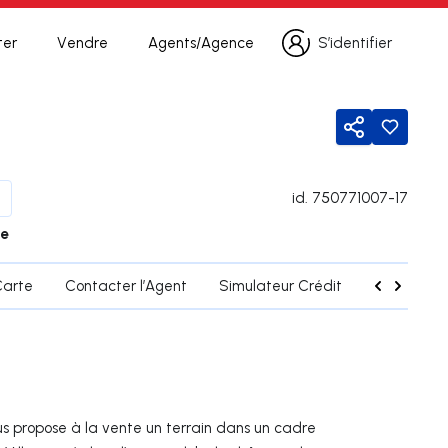
ter
Vendre
Agents/Agence
S’identifier
S’identifier
Partager
id.
750771007-17
le
Carte
Contacter l’Agent
Simulateur Crédit
Mentions 
propose à la vente un terrain dans un cadre