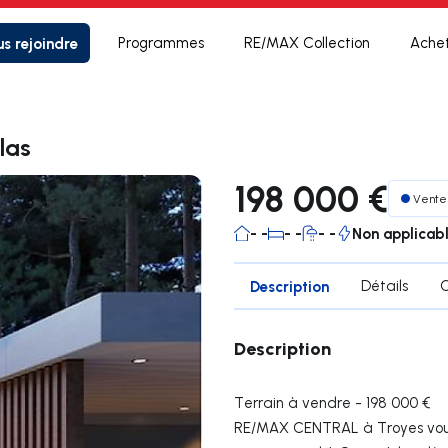
s rejoindre
Programmes
RE/MAX Collection
Ache
las
198 000 €
Vente
- -
- -
- -
Non applicab
Description
Détails
Description
Terrain à vendre - 198 000 €
RE/MAX CENTRAL à Troyes vous 