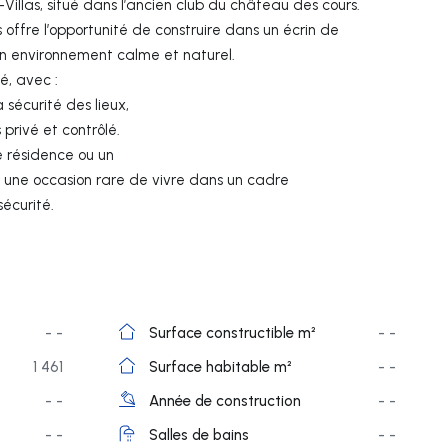
-Villas, situé dans l’ancien club du château des cours.
s offre l’opportunité de construire dans un écrin de
 un environnement calme et naturel.
é, avec :
 sécurité des lieux,
 privé et contrôlé.
e résidence ou un
t une occasion rare de vivre dans un cadre
 sécurité.
- -
Surface constructible m²
- -
1 461
Surface habitable m²
- -
- -
Année de construction
- -
- -
Salles de bains
- -